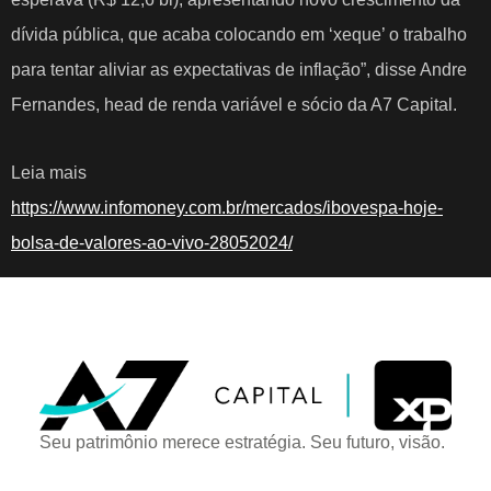
dívida pública, que acaba colocando em ‘xeque’ o trabalho
para tentar aliviar as expectativas de inflação”, disse Andre
Fernandes, head de renda variável e sócio da A7 Capital.
Leia mais
https://www.infomoney.com.br/mercados/ibovespa-hoje-
bolsa-de-valores-ao-vivo-28052024/
Seu patrimônio merece estratégia. Seu futuro, visão.