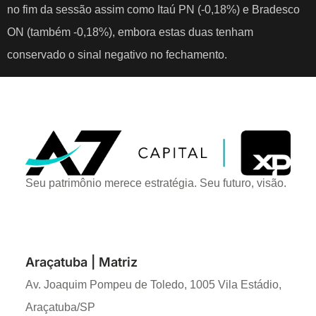
no fim da sessão assim como Itaú PN (-0,18%) e Bradesco
ON (também -0,18%), embora estas duas tenham
conservado o sinal negativo no fechamento.
Seu patrimônio merece estratégia. Seu futuro, visão.
Araçatuba | Matriz
Av. Joaquim Pompeu de Toledo, 1005 Vila Estádio,
Araçatuba/SP