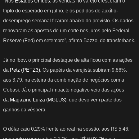
“Nos
Estados Unidos
, as vendas no varejo cresceram o
triplo do esperado em julho, e os pedidos de auxílio-
desemprego semanal ficaram abaixo do previsto. Os dados
renovaram as apostas de um corte nos juros pelo Federal
Reserve (Fed) em setembro”, afirma Bazzo, do transferbank.
Já no
Ibov
, o principal destaque de alta ficou com as ações
da
Petz (PETZ3)
. Os papéis da varejista subiram 9,86%,
aos 3,79, na esteira da combinação de negócios com a
Cobasi. Já o principal impacto negativo veio das ações
da
Magazine Luiza (MGLU3)
, que devolvem parte dos
ganhos da véspera.
O dólar caiu 0,29% frente ao real na sessão, aos R$ 5,46,
enquanto o euro subiu 0,17%, aos R$ 6,03. “Hoje, o