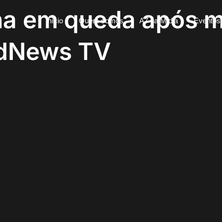
ha em queda após 
Início
Quem somos
A7 na Mídia
Eventos
andNews TV