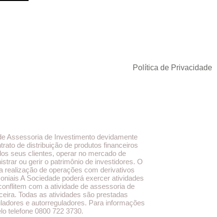
Política de Privacidade
de Assessoria de Investimento devidamente
ato de distribuição de produtos financeiros
dos seus clientes, operar no mercado de
trar ou gerir o patrimônio de investidores. O
Na realização de operações com derivativos
imoniais A Sociedade poderá exercer atividades
conflitem com a atividade de assessoria de
ceira. Todas as atividades são prestadas
adores e autorreguladores. Para informações
o telefone 0800 722 3730.​