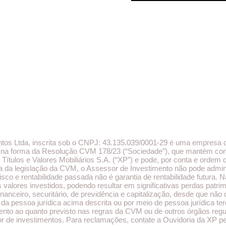
ntos Ltda, inscrita sob o CNPJ: 43.135.039/0001-29 é uma empresa 
 na forma da Resolução CVM 178/23 (“Sociedade”), que mantém contr
ítulos e Valores Mobiliários S.A. (“XP”) e pode, por conta e ordem 
a da legislação da CVM, o Assessor de Investimento não pode adminis
sco e rentabilidade passada não é garantia de rentabilidade futura. 
s valores investidos, podendo resultar em significativas perdas patr
nceiro, securitário, de previdência e capitalização, desde que não 
da pessoa jurídica acima descrita ou por meio de pessoa jurídica ter
to ao quanto previsto nas regras da CVM ou de outros órgãos regul
r de investimentos. Para reclamações, contate a Ouvidoria da XP pel