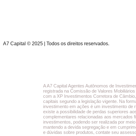
A7 Capital © 2025 | Todos os direitos reservados.
A A7 Capital Agentes Autônomos de Investime
registrada na Comissão de Valores Mobiliários
com a XP Investimentos Corretora de Câmbio, T
capitais segundo a legislação vigente. Na form
investimento em ações é um investimento de ri
existe a possibilidade de perdas superiores ao
complementares relacionadas aos mercados fina
investimentos, podendo ser realizada por meio 
mantendo a devida segregação e em cumprimen
e dúvidas sobre produtos, contate seu assesso