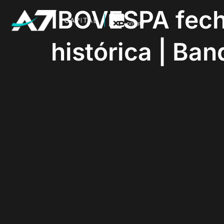
IBOVESPA fec
histórica | B