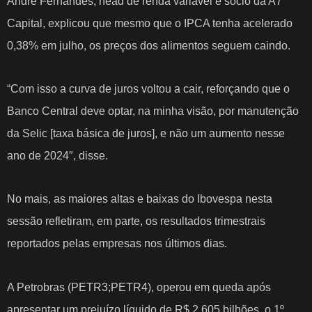
Andre Fernandes, head de renda variável e sócio da A7
Capital, explicou que mesmo que o IPCA tenha acelerado
0,38% em julho, os preços dos alimentos seguem caindo.
“Com isso a curva de juros voltou a cair, reforçando que o
Banco Central deve optar, na minha visão, por manutenção
da Selic [taxa básica de juros], e não um aumento nesse
ano de 2024″, disse.
No mais, as maiores altas e baixas do Ibovespa nesta
sessão refletiram, em parte, os resultados trimestrais
reportados pelas empresas nos últimos dias.
A Petrobras (PETR3;PETR4), operou em queda após
apresentar um prejuízo líquido de R$ 2,605 bilhões, o 1º