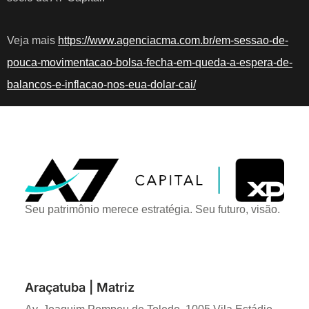
Veja mais
https://www.agenciacma.com.br/em-sessao-de-
pouca-movimentacao-bolsa-fecha-em-queda-a-espera-de-
balancos-e-inflacao-nos-eua-dolar-cai/
Seu patrimônio merece estratégia. Seu futuro, visão.
Araçatuba | Matriz