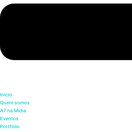
Início
Quem somos
A7 na Mídia
Eventos
Portfólio