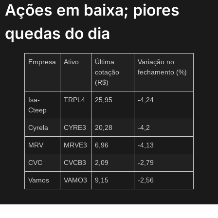
Ações em baixa; piores
quedas do dia
Empresa
Ativo
Última
Variação no
cotação
fechamento (%)
(R$)
Isa-
TRPL4
25,95
-4,24
Cteep
Cyrela
CYRE3
20,28
-4,2
MRV
MRVE3
6,96
-4,13
CVC
CVCB3
2,09
-2,79
Vamos
VAMO3
9,15
-2,56