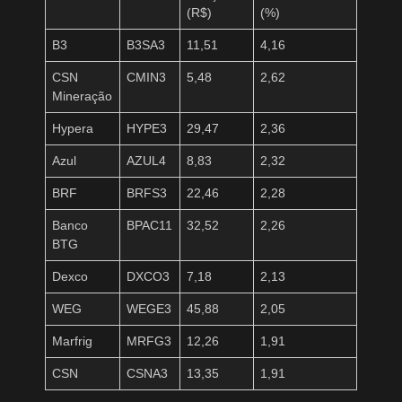
(R$)
(%)
B3
B3SA3
11,51
4,16
CSN
CMIN3
5,48
2,62
Mineração
Hypera
HYPE3
29,47
2,36
Azul
AZUL4
8,83
2,32
BRF
BRFS3
22,46
2,28
Banco
BPAC11
32,52
2,26
BTG
Dexco
DXCO3
7,18
2,13
WEG
WEGE3
45,88
2,05
Marfrig
MRFG3
12,26
1,91
CSN
CSNA3
13,35
1,91